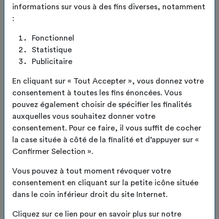
informations sur vous à des fins diverses, notamment
:
Fonctionnel
Statistique
Panière de rangement
Publicitaire
En cliquant sur « Tout Accepter », vous donnez votre
Code de l'article :
TDO-PANIERE
consentement à toutes les fins énoncées. Vous
Panières upcyclées – pratiques, durables et
pouvez également choisir de spécifier les finalités
uniquesApportez une touche responsable et
auxquelles vous souhaitez donner votre
authentique à votre intérieur avec nos panières
consentement. Pour ce faire, il vous suffit de cocher
upcyclées.
LIRE LA SUITE
la case située à côté de la finalité et d’appuyer sur «
Confirmer Selection ».
Confectionnées à partir de toiles recyclées, elles
Coloris et taille de votre choix
allient solidité, originalité et engagement
Vous pouvez à tout moment révoquer votre
écologique.
consentement en cliquant sur la petite icône située
dans le coin inférieur droit du site Internet.
EN
LIVRAISON
Disponibles en trois tailles, elles s’adaptent à tous
STOCK
OFFERTE
vos besoins : rangement du quotidien, accessoires,
Cliquez sur ce lien pour en savoir plus sur notre