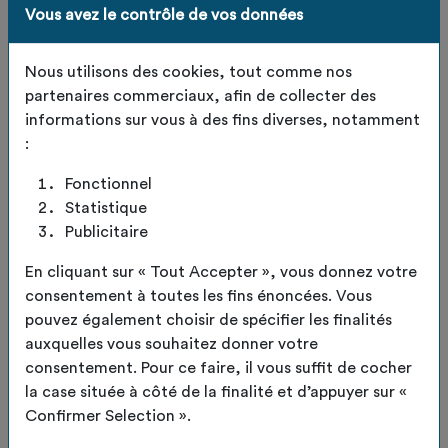
Vous avez le contrôle de vos données
Nous utilisons des cookies, tout comme nos
partenaires commerciaux, afin de collecter des
informations sur vous à des fins diverses, notamment
:
Fonctionnel
Statistique
Publicitaire
Panière Vert Tilleul
En cliquant sur « Tout Accepter », vous donnez votre
consentement à toutes les fins énoncées. Vous
taille M
pouvez également choisir de spécifier les finalités
auxquelles vous souhaitez donner votre
Code de l'article :
TDO-PANIERE-VERT TILLEUL-TAILLE M
consentement. Pour ce faire, il vous suffit de cocher
la case située à côté de la finalité et d’appuyer sur «
Confirmer Selection ».
Panière upcyclées- pratique, durables et uniques.