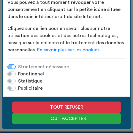
Vous pouvez à tout moment révoquer votre
Apportez une touche responsable et authentique à
consentement en cliquant sur la petite icône située
votre intérieur avec nos panières upcyclées;
LIRE LA SUITE
dans le coin inférieur droit du site Internet.
Confectionnées à partir de toiles recyclées, elles
EN
LIVRAISON
allient solidité, originalité et engagement
Cliquez sur ce lien pour en savoir plus sur notre
STOCK
OFFERTE
écologique.
utilisation des cookies et des autres technologies,
ainsi que sur la collecte et le traitement des données
4.00
€
TTC
personnelles.
En savoir plus sur les cookies
3.33
€
HT
Disponibles en trois tailles, elles s'adaptent à tous
vos besoins : rangement du quotidien, accessoires,
Strictement nécessaire
Quantité :
AJOUTER AU PANIER
produits de salle de bains ou petits essentiels de la
Fonctionnel
maison.
Statistique
Fabrication
Des experts
Publicitaire
en France
à votre écoute
Dimensions:
Devis gratuit
Paiement
• Taille M : 20 × 12 × 15 cm
en 24h
100% sécurisé
TOUT REFUSER
TOUT ACCEPTER