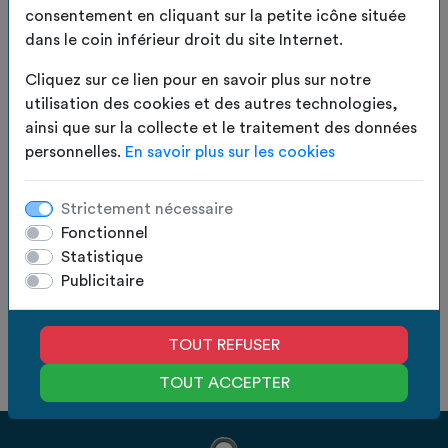
Confectionnées à partir de toiles recyclées, elles
consentement en cliquant sur la petite icône située
LIRE LA SUITE
allient solidité, originalité et engagement
dans le coin inférieur droit du site Internet.
EN
écologique.
STOCK
Cliquez sur ce lien pour en savoir plus sur notre
Disponibles en trois tailles, elles s’adaptent à tous
utilisation des cookies et des autres technologies,
vos besoins : rangement du quotidien, accessoires,
6.00
€
TTC
ainsi que sur la collecte et le traitement des données
produits de salle de bain ou petits essentiels de la
personnelles.
En savoir plus sur les cookies
maison.
5.00
€
HT
Dimensions :
Quantité :
AJOUTER AU PANIER
Strictement nécessaire
• Taille L : 35 × 25 × 15 cm
Fonctionnel
Statistique
Fabrication
Des experts
en France
à votre écoute
Publicitaire
Devis gratuit
Paiement
en 24h
100% sécurisé
TOUT REFUSER
TOUT ACCEPTER