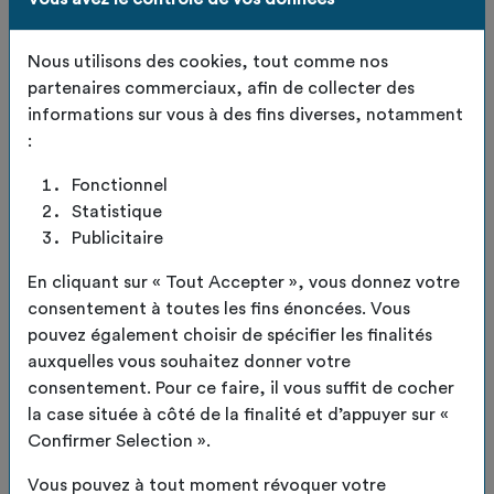
Nous utilisons des cookies, tout comme nos
partenaires commerciaux, afin de collecter des
informations sur vous à des fins diverses, notamment
:
Fonctionnel
Statistique
Publicitaire
Panière Vert Tilleul
En cliquant sur « Tout Accepter », vous donnez votre
consentement à toutes les fins énoncées. Vous
taille L
pouvez également choisir de spécifier les finalités
auxquelles vous souhaitez donner votre
consentement. Pour ce faire, il vous suffit de cocher
Code de l'article :
TDO-PANIERE-VERT TILLEUL -TAILLE L
la case située à côté de la finalité et d’appuyer sur «
Panières upcyclées – pratiques, durables et uniques
Confirmer Selection ».
Apportez une touche responsable et authentique à
votre intérieur avec nos panières upcyclées.
Vous pouvez à tout moment révoquer votre