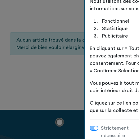
Nous utilisons des c
informations sur vous
Fonctionnel
Statistique
Publicitaire
Aucun article trouvé dans la catégorie sélectionnée ou
Merci de bien vouloir élargir votre recherche.
En cliquant sur « To
pouvez également choi
consentement. Pour ce 
« Confirmer Selection
Vous pouvez à tout m
coin inférieur droit du
Cliquez sur ce lien po
que sur la collecte e
Strictement
nécessaire