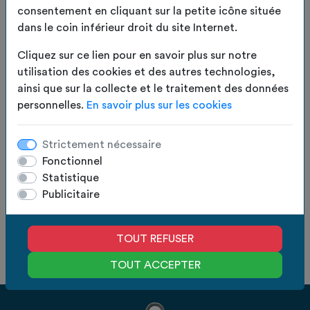
table avec nos dessous de table upcyclés,
consentement en cliquant sur la petite icône située
LIRE LA SUITE
disponibles en lots de 6 ou de 12.
dans le coin inférieur droit du site Internet.
EN
Chaque pièce est confectionnée à partir de toiles
STOCK
Cliquez sur ce lien pour en savoir plus sur notre
recyclées, offrant un rendu unique tout en
utilisation des cookies et des autres technologies,
participant à une démarche écoresponsable.
10.00
€
TTC
ainsi que sur la collecte et le traitement des données
Conçus pour durer, ils sont à la fois robustes et
personnelles.
En savoir plus sur les cookies
parfaitement adaptés à un usage quotidien.
8.33
€
HT
Lavables et résistants, ils protègent efficacement
votre table contre les taches et la chaleur, sans
Quantité :
AJOUTER AU PANIER
Strictement nécessaire
compromis sur le style.
Fonctionnel
Alliez praticité, durabilité et engagement avec ces
Statistique
Fabrication
Des experts
accessoires qui donnent une seconde vie aux
en France
à votre écoute
Publicitaire
matériaux.
Devis gratuit
Paiement
Coloris Rouge
en 24h
100% sécurisé
TOUT REFUSER
Dimensions : Diamètre 42 cm
TOUT ACCEPTER