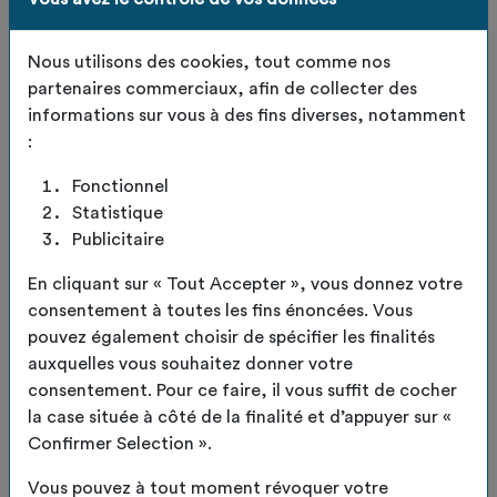
Nous utilisons des cookies, tout comme nos
partenaires commerciaux, afin de collecter des
informations sur vous à des fins diverses, notamment
:
Fonctionnel
Statistique
Publicitaire
Lot de 6 sets de table -
En cliquant sur « Tout Accepter », vous donnez votre
consentement à toutes les fins énoncées. Vous
coloris Rouge
pouvez également choisir de spécifier les finalités
auxquelles vous souhaitez donner votre
consentement. Pour ce faire, il vous suffit de cocher
Code de l'article :
TDO-SET-TABLE-ROUGE-LOT6
la case située à côté de la finalité et d’appuyer sur «
Dessous de table upcyclés – l’élégance responsable
Confirmer Selection ».
au quotidien
Apportez une touche d’originalité et de sens à votre
Vous pouvez à tout moment révoquer votre