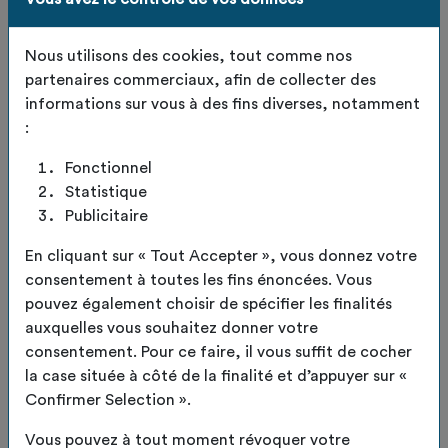
Nous utilisons des cookies, tout comme nos
partenaires commerciaux, afin de collecter des
informations sur vous à des fins diverses, notamment
:
Fonctionnel
Statistique
Publicitaire
Lot de 12 sets de table -
En cliquant sur « Tout Accepter », vous donnez votre
consentement à toutes les fins énoncées. Vous
coloris Nuage
pouvez également choisir de spécifier les finalités
auxquelles vous souhaitez donner votre
consentement. Pour ce faire, il vous suffit de cocher
Code de l'article :
TDO-SET-TABLE-NUAGE-LOT12
la case située à côté de la finalité et d’appuyer sur «
Dessous de table upcyclés – l’élégance responsable
Confirmer Selection ».
au quotidien
Apportez une touche d’originalité et de sens à votre
Vous pouvez à tout moment révoquer votre