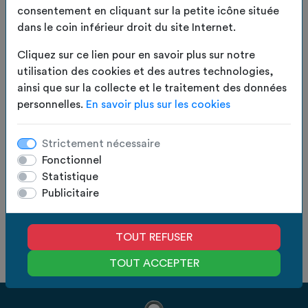
table avec nos dessous de table upcyclés,
consentement en cliquant sur la petite icône située
LIRE LA SUITE
disponibles en lots de 6 ou de 12.
dans le coin inférieur droit du site Internet.
EN
Chaque pièce est confectionnée à partir de toiles
STOCK
Cliquez sur ce lien pour en savoir plus sur notre
recyclées, offrant un rendu unique tout en
utilisation des cookies et des autres technologies,
participant à une démarche écoresponsable.
10.00
€
TTC
ainsi que sur la collecte et le traitement des données
Conçus pour durer, ils sont à la fois robustes et
personnelles.
En savoir plus sur les cookies
parfaitement adaptés à un usage quotidien.
8.33
€
HT
Lavables et résistants, ils protègent efficacement
votre table contre les taches et la chaleur, sans
Quantité :
AJOUTER AU PANIER
Strictement nécessaire
compromis sur le style.
Fonctionnel
Alliez praticité, durabilité et engagement avec ces
Statistique
Fabrication
Des experts
accessoires qui donnent une seconde vie aux
en France
à votre écoute
Publicitaire
matériaux.
Devis gratuit
Paiement
Coloris Nuage
en 24h
100% sécurisé
TOUT REFUSER
Dimensions : Diamètre 42 cm
TOUT ACCEPTER