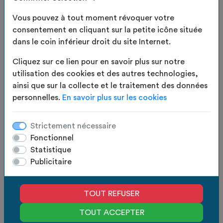
:
Vous pouvez à tout moment révoquer votre
Accessoires : Poulie et crochet de
Les bâches de protection
consentement en cliquant sur la petite icône située
fixation
dans le coin inférieur droit du site Internet.
Les bâches de pergola
Cliquez sur ce lien pour en savoir plus sur notre
Voiles d'ombrage
Finitions : Agrafe et bague de
utilisation des cookies et des autres technologies,
fermeture
Les usages professionnels, agricoles ou
ainsi que sur la collecte et le traitement des données
domestiques
personnelles.
En savoir plus sur les cookies
EN
LIVRAISON
Disponible en
plusieurs coloris
(blanc, gris clair,
STOCK
OFFERTE
beige, noir, vert, bleu, rouge) et en
différents
Strictement nécessaire
métrages
(10 m, 20 m ou 100 m), il
s’adapte à tous
Fonctionnel
AJOUTER AU PANIER
les projets
, du plus simple au plus technique.
Statistique
Publicitaire
Pour une finition optimale, vous pouvez compléter
Fabrication
Des experts
votre installation avec nos accessoires compatibles
en France
à votre écoute
: bagues, agrafes de fermeture, poulies ou sandow
TOUT REFUSER
Devis gratuit
Paiement
complémentaire.
en 24h
100% sécurisé
TOUT ACCEPTER