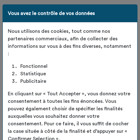
Vous avez le contrôle de vos données
Sandow élastique pour
Nous utilisons des cookies, tout comme nos
tendre et fixer vos
partenaires commerciaux, afin de collecter des
bâches
informations sur vous à des fins diverses, notamment
:
Code de l'article :
ACCS-SANDOW
Fonctionnel
Notre sandow/corde élastique ø8mm
Statistique
de haute
qualité est spécialement conçu pour
Publicitaire
la tension et la
fixation
des bâches en
extérieur comme en
En cliquant sur « Tout Accepter », vous donnez votre
intérieur
.
LIRE LA SUITE
consentement à toutes les fins énoncées. Vous
Grâce à son e
xcellente élasticité
et à sa
forte
pouvez également choisir de spécifier les finalités
résistance mécanique
, il permet une fixation
fiable
Coloris standards
auxquelles vous souhaitez donner votre
tout en absorbant les contraintes liées au vent, aux
consentement. Pour ce faire, il vous suffit de cocher
mouvements et aux variations de tension.
la case située à côté de la finalité et d’appuyer sur «
Coloris spécifiques
Polyvalent, ce sandow est
parfaitement
adapté
pour
Confirmer Selection ».