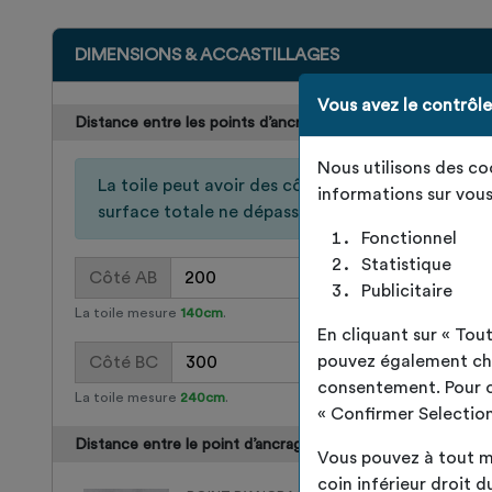
DIMENSIONS & ACCASTILLAGES
Vous avez le contrôl
Distance entre les points d’ancrage :
Nous utilisons des c
La toile peut avoir des côtés compris entre 100 
informations sur vous
surface totale ne dépasse pas 25m².
Fonctionnel
Statistique
Côté AB
Publicitaire
La toile mesure
140cm
.
En cliquant sur « To
pouvez également choi
Côté BC
consentement. Pour ce 
La toile mesure
240cm
.
« Confirmer Selection
Distance entre le point d’ancrage et l’angle de la toile :
Vous pouvez à tout m
coin inférieur droit du