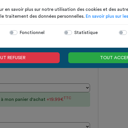
ur en savoir plus sur notre utilisation des cookies et des autr
t le traitement des données personnelles.
En savoir plus sur le
TTC
n à mon panier d'achat
+19.99€
Fonctionnel
Statistique
UT REFUSER
TOUT ACCE
TTC
n à mon panier d'achat
+19.99€
TTC
n à mon panier d'achat
+19.99€