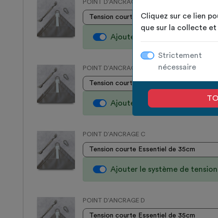
POINT D’ANCRAGE A
Cliquez sur ce lien po
que sur la collecte e
Ajouter le système de tensio
Strictement
nécessaire
POINT D’ANCRAGE B
TO
Ajouter le système de tensio
POINT D’ANCRAGE C
Ajouter le système de tensio
POINT D’ANCRAGE D