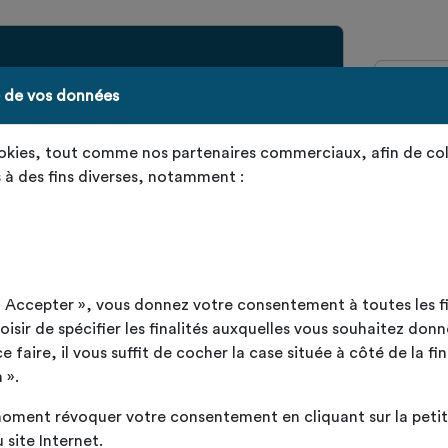
e de vos données
ookies, tout comme nos partenaires commerciaux, afin de col
et 750 centimètres, à condition que sa
 à des fins diverses, notamment :
cm
3m²
ut Accepter », vous donnez votre consentement à toutes les f
sir de spécifier les finalités auxquelles vous souhaitez donn
cm
faire, il vous suffit de cocher la case située à côté de la fin
 ».
oment révoquer votre consentement en cliquant sur la petite
 site Internet.