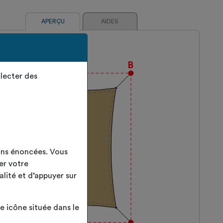
APERÇU
AIDES
A
B
lecter des
ins énoncées. Vous
er votre
alité et d’appuyer sur
 icône située dans le