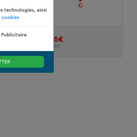
D
C
es technologies, ainsi
s cookies
Publicitaire
315.85€
PRIX TTC
PTER