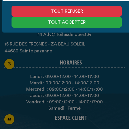
À PROPOS
TOUT REFUSER
Fabrication d'articles textiles, sauf habillement
TOUT ACCEPTER
0240263461
Adv@toilesdelouest.fr
15 RUE DES FRESNES - ZA BEAU SOLEIL
44680 Sainte pazanne
HORAIRES
Lundi :
09:00
/12:00
-
14:00
/17:00
Mardi :
09:00
/12:00
-
14:00
/17:00
Mercredi :
09:00
/12:00
-
14:00
/17:00
Jeudi :
09:00
/12:00
-
14:00
/17:00
Vendredi :
09:00
/12:00
-
14:00
/17:00
Samedi : Fermé
ESPACE CLIENT