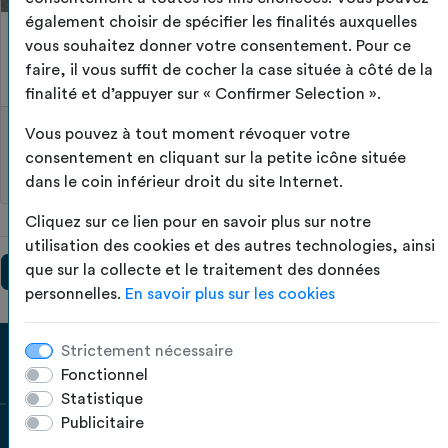
également choisir de spécifier les finalités auxquelles
12C61C20-44A7-4D57-88CC-
vous souhaitez donner votre consentement. Pour ce
A5ACF60CCB9D.JPG
faire, il vous suffit de cocher la case située à côté de la
finalité et d’appuyer sur « Confirmer Selection ».
Vous pouvez à tout moment révoquer votre
TOILES DE L’OUEST
consentement en cliquant sur la petite icône située
Bâche de remorque - 12C61C20-44A7-4D57-88CC-
dans le coin inférieur droit du site Internet.
A5ACF60CCB9D.JPG
Cliquez sur ce lien pour en savoir plus sur notre
utilisation des cookies et des autres technologies, ainsi
que sur la collecte et le traitement des données
personnelles.
En savoir plus sur les cookies
Strictement nécessaire
Fonctionnel
Statistique
Publicitaire