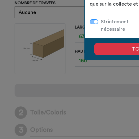
NOMBRE DE TRAVÉES
que sur la collecte e
Strictement
LARGEUR DES CHEVRONS
nécessaire
TO
HAUTEUR DES CHEVRONS
2
Toile/Coloris
3
Options