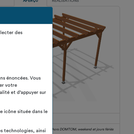
APERÇU
RÉALISATIONS
lecter des
ins énoncées. Vous
er votre
alité et d’appuyer sur
 icône située dans le
 de fabrication
15
jours
aison sous
3 à 4 jours
France hors DOMTOM, weekend et jours fériés
es technologies, ainsi