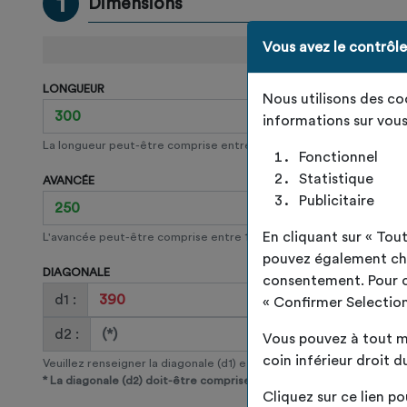
1
Dimensions
Vous avez le contrôl
LONGUEUR
Nous utilisons des c
informations sur vous
La longueur peut-être comprise entre 150 et 650 centimètres.
Fonctionnel
Statistique
AVANCÉE
Publicitaire
En cliquant sur « To
L'avancée peut-être comprise entre 150 et 650 centimètres.
pouvez également choi
DIAGONALE
consentement. Pour ce 
d1 :
« Confirmer Selection
d2 :
Vous pouvez à tout m
coin inférieur droit du
Veuillez renseigner la diagonale (d1) et (d2).
*
La diagonale (d2) doit-être comprise entre 371 et 410
centimètre
Cliquez sur ce lien po