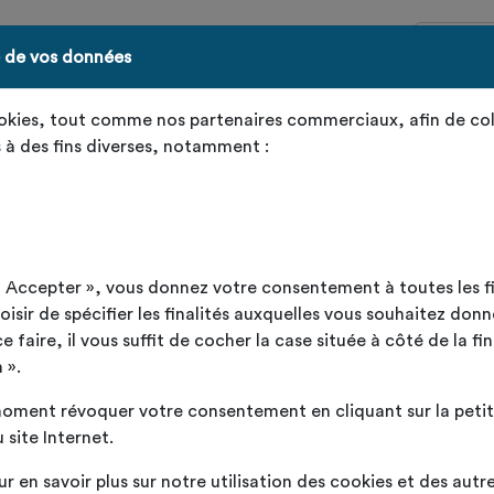
e de vos données
ookies, tout comme nos partenaires commerciaux, afin de col
cm
 à des fins diverses, notamment :
cm
ut Accepter », vous donnez votre consentement à toutes les f
sir de spécifier les finalités auxquelles vous souhaitez donn
faire, il vous suffit de cocher la case située à côté de la fin
cm
 ».
cm
oment révoquer votre consentement en cliquant sur la petite
 site Internet.
Délai
s.
Livr
ur en savoir plus sur notre utilisation des cookies et des autr