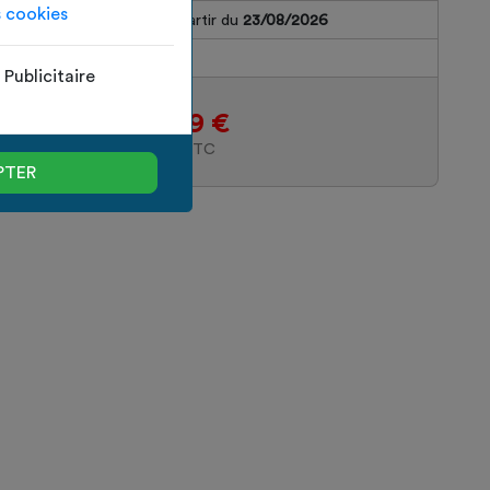
s cookies
 commande sera livrée à partir du
23/08/2026
s Total
~
5
kg
Publicitaire
256.19 €
PRIX TTC
PTER