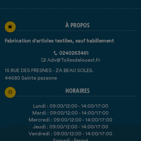
À PROPOS
Fabrication d'articles textiles, sauf habillement
0240263461
Adv@toilesdelouest.fr
15 RUE DES FRESNES - ZA BEAU SOLEIL
44680 Sainte pazanne
HORAIRES
Lundi :
09:00
/12:00
-
14:00
/17:00
Mardi :
09:00
/12:00
-
14:00
/17:00
Mercredi :
09:00
/12:00
-
14:00
/17:00
Jeudi :
09:00
/12:00
-
14:00
/17:00
Vendredi :
09:00
/12:00
-
14:00
/17:00
Samedi : Fermé