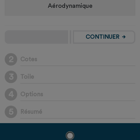
Aérodynamique
CONTINUER
2
Cotes
3
Toile
4
Options
5
Résumé