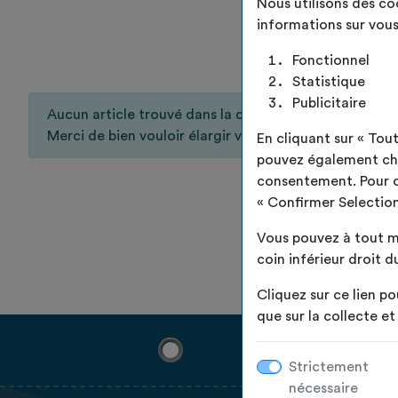
Nous utilisons des c
informations sur vous
Fonctionnel
Statistique
Publicitaire
Aucun article trouvé dans la catégorie sélectionnée ou
Merci de bien vouloir élargir votre recherche.
En cliquant sur « To
pouvez également choi
consentement. Pour ce 
« Confirmer Selection
Vous pouvez à tout m
coin inférieur droit du
Cliquez sur ce lien po
que sur la collecte e
Strictement
nécessaire